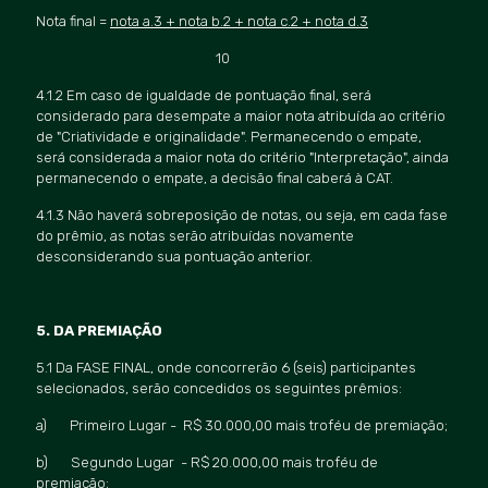
Nota final =
nota a.3 + nota b.2 + nota c.2 + nota d.3
10
4.1.2 Em caso de igualdade de pontuação final, será
considerado para desempate a maior nota atribuída ao critério
de "Criatividade e originalidade". Permanecendo o empate,
será considerada a maior nota do critério "
Interpreta
ção", ainda
permanecendo o empate, a decisã
o final caber
á à CAT.
4.1.3 Nã
o haver
á sobreposição de notas, ou seja, em cada fase
do prêmio, as notas serão atribuídas novamente
desconsiderando sua pontuação anterior.
5. DA PREMIAÇÃO
5.1 Da FASE FINAL, onde concorrerão 6 (seis) participantes
selecionados, serão concedidos os seguintes prê
mios:
a) Primeiro Lugar - R$ 30.000,00 mais troféu de premiação;
b) Segundo Lugar - R$ 20.000,00 mais troféu de
premiação;