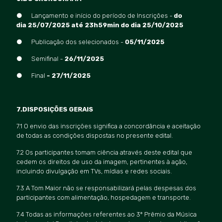
● Lan
ç
amento e in
ício do período de Inscriçõ
es -
do
dia 25/07/2025 até 23h59min do dia 25/10/2025
● Publicação dos selecionados -
05/11/2025
● Semifinal -
26/11/2025
● Final
- 27/11/2025
7.DISPOSIÇÕ
ES GERAIS
7.1 O envio das inscrições significa a concordância e aceitação
de todas as condições dispostas no presente edital.
7.2 Os participantes tomam ciência através deste edital que
cedem os direitos de uso da imagem, pertinentes à ação,
incluindo divulgação em TVs, mídias e redes sociais.
7.3 A Tom Maior não se responsabilizará pelas despesas dos
participantes com alimentação, hospedagem e transporte.
7.4 Todas as informações referentes ao 3º Prêmio da Música