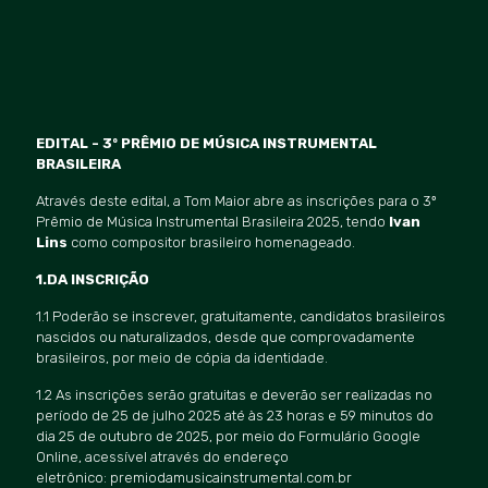
EDITAL - 3º PRÊ
MIO DE M
Ú
SICA INSTRUMENTAL
BRASILEIRA
Através deste edital, a Tom Maior abre as inscrições para o 3º
Prêmio de Música Instrumental Brasileira 2025, tendo
Ivan
Lins
como compositor brasileiro homenageado.
1.DA INSCRIÇÃO
1.1 Poderão se inscrever, gratuitamente, candidatos brasileiros
nascidos ou naturalizados, desde que comprovadamente
brasileiros, por meio de cópia da identidade.
1.2 As inscriçõ
es ser
ão gratuitas e deverão ser realizadas no
período de 25 de julho 2025 até às 23 horas e 59 minutos do
dia 25 de outubro de 2025, por meio do Formulário Google
Online, acessível através do endereç
o
eletr
ô
nico: premiodamusicainstrumental.com.br