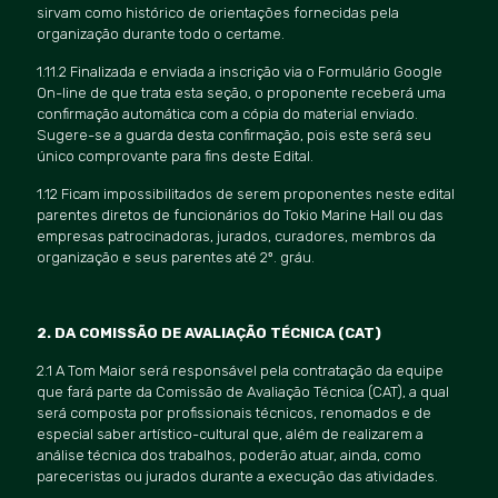
sirvam como histórico de orientações fornecidas pela
organização durante todo o certame.
1.11.2 Finalizada e enviada a inscrição via o Formulário Google
On-line de que trata esta seção, o proponente receberá uma
confirmação automática com a cópia do material enviado.
Sugere-se a guarda desta confirmação, pois este será seu
único comprovante para fins deste Edital.
1.12 Ficam impossibilitados de serem proponentes neste edital
parentes diretos de funcionários do Tokio Marine Hall ou das
empresas patrocinadoras, jurados, curadores, membros da
organização e seus parentes até 2º. gráu.
2. DA COMISSÃ
O DE AVALIA
ÇÃO TÉCNICA (CAT)
2.1 A Tom Maior será
respons
ável pela contratação da equipe
que fará parte da Comissão de Avaliação Técnica (CAT), a qual
será composta por profissionais técnicos, renomados e de
especial saber artí
stico-cultural que, al
ém de realizarem a
aná
lise t
écnica dos trabalhos, poderão atuar, ainda, como
pareceristas ou jurados durante a execução das atividades.