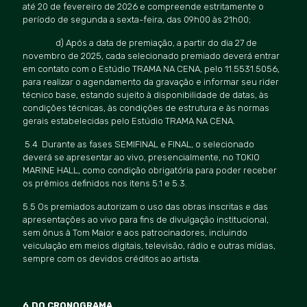
até 20 de fevereiro de 2026 e compreende estritamente o
período de segunda a sexta-feira, das 09h00 às 21h00;
d) Após a data de premiação, a partir do dia 27 de
novembro de 2025, cada selecionado premiado deverá entrar
em contato com o Estúdio TRAMA NA CENA, pelo 11.5531.5056,
para realizar o agendamento da gravação e informar seu rider
técnico base, estando sujeito à disponibilidade de datas, às
condições técnicas, às condições de estrutura e às normas
gerais estabelecidas pelo Estúdio TRAMA NA CENA.
5.4 Durante as fases SEMIFINAL e FINAL, o selecionado
deverá se apresentar ao vivo, presencialmente, no TOKIO
MARINE HALL, como condição obrigatória para poder receber
os prêmios definidos nos itens 5.1 e 5.3.
5.5 Os premiados autorizam o uso das obras inscritas e das
apresentações ao vivo para fins de divulgação institucional,
sem ônus à Tom Maior e aos patrocinadores, incluindo
veiculação em meios digitais, televisão, rádio e outras mídias,
sempre com os devidos créditos ao artista.
6.DO CRONOGRAMA