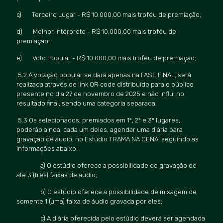
c) Terceiro Lugar - R$ 10.000,00 mais troféu de premiação;
d) Melhor inté
rprete - R$
10.000,00 mais troféu de
premiação;
e) Voto Popular - R$
10.000,00 mais troféu de premiação;
5.2 A votação popular se dará apenas na FASE FINAL, será
realizada atravé
s de link QR code distribu
ído para o público
presente no dia 27 de novembro de 2025 e não influi no
resultado final, sendo uma categoria separada.
5.3 Os selecionados, premiados em 1º, 2º e 3º lugares,
poderão ainda, cada um deles, agendar uma diária para
gravação de audio, no Estúdio TRAMA NA CENA, seguindo as
informações abaixo:
a) O estúdio oferece a possibilidade de gravação de
até 3 (três) faixas de áudio;
b) O estúdio oferece a possibilidade de mixagem de
somente 1 (uma) faixa de áudio gravada por eles;
c) A diária oferecida pelo estúdio deverá ser agendada