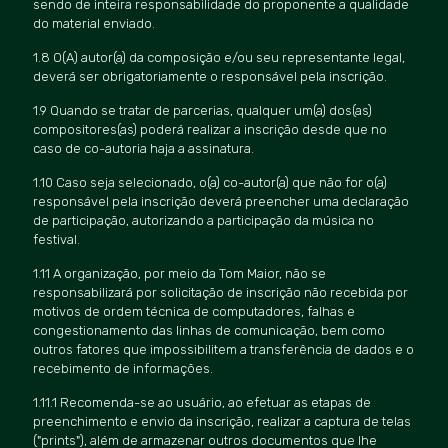
sendo de inteira responsabilidade do proponente a qualidade
do material enviado.
1.8 O(A) autor(a) da composição e/ou seu representante legal,
deverá ser obrigatoriamente o responsável pela inscriçã
o.
1.9 Quando se tratar de parcerias, qualquer um(a) dos(as)
compositores(as) poderá realizar a inscriçã
o desde que no
caso de co-autoria haja a assinatura.
1.10 Caso seja selecionado, o(a) co-autor(a) que nã
o for o(a)
responsável
pela inscrição deverá preencher uma declaração
de participação, autorizando a participação da música no
festival.
1.11 A organização, por meio da Tom Maior, não se
responsabilizará
por solicita
ção de inscrição não recebida por
motivos de ordem técnica de computadores, falhas e
congestionamento das linhas de comunicação, bem como
outros fatores que impossibilitem a transferência de dados e o
recebimento de informações.
1.11.1 Recomenda-se ao usuário, ao efetuar as etapas de
preenchimento e envio da inscrição, realizar a captura de telas
("
prints
"), além de armazenar outros documentos que lhe