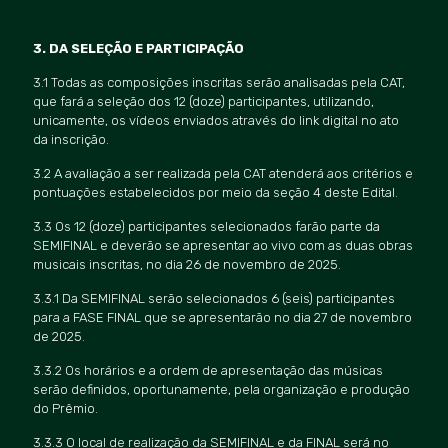
3. DA SELEÇÃO E PARTICIPAÇÃO
3.1 Todas as composições inscritas serão analisadas pela CAT,
que fará
a sele
ção dos 12 (doze) participantes, utilizando,
unicamente, os vídeos enviados através do link digital no ato
da inscriçã
o.
3.2 A avaliação a ser realizada pela CAT atenderá aos critérios e
pontuações estabelecidos por meio da seção 4 deste Edital.
3.3 Os 12 (doze) participantes selecionados farão parte da
SEMIFINAL e deverão se apresentar ao vivo com as duas obras
musicais inscritas, no dia 26 de novembro de 2025.
3.3.1 Da SEMIFINAL serão selecionados 6 (seis) participantes
para a FASE FINAL que se apresentarão no dia 27 de novembro
de 2025.
3.3.2 Os horários e a ordem de apresentação das músicas
serão definidos, oportunamente, pela organizaçã
o e produ
ção
do Prê
mio.
3.3.3 O local de realização da SEMIFINAL e da FINAL será no