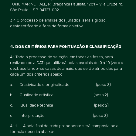
TOKIO MARINE HALL, R. Bragança Paulista, 1281 – Vila Cruzeiro,
São Paulo – SP, 04727-002.
3.4 O processo de análise dos jurados será sigiloso,
desidentificado e feita de forma coletiva.
4. DOS CRITÉ
RIOS PARA PONTUA
ÇÃO E CLASSIFICAÇÃO
4.1 Todo o processo de seleção, em todas as fases, será
realizado pela CAT que utilizará notas parciais de 0 a 10 (zero a
dez), aceitando-se casas decimais, que serão atribuídas para
cada um dos critérios abaixo:
a. Criatividade e originalidade (peso 3)
b. Qualidade artí
stica (peso 2)
c. Qualidade té
cnica (peso 2)
d. Interpreta
çã
o (peso 3)
4.1.1 A nota final de cada proponente será composta pela
fórmula descrita abaixo: